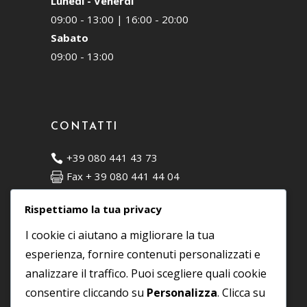
Lunedì - Venerdì
09:00 - 13:00 | 16:00 - 20:00
Sabato
09:00 - 13:00
CONTATTI
+39 080 441 43 73
Fax + 39 080 441 44 04
C.da Matarano, 7 - 72015 Fasano (BR)
Rispettiamo la tua privacy
info@moodesign.it
I cookie ci aiutano a migliorare la tua
esperienza, fornire contenuti personalizzati e
SOCIAL
analizzare il traffico. Puoi scegliere quali cookie
consentire cliccando su
Personalizza
. Clicca su