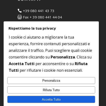
+39 080 441 43 73
Fax + 39 080 441 44 04
C.da Matarano, 7 - 72015 Fasano (BR)
Rispettiamo la tua privacy
info@moodesign.it
I cookie ci aiutano a migliorare la tua
esperienza, fornire contenuti personalizzati e
SOCIAL
analizzare il traffico. Puoi scegliere quali cookie
consentire cliccando su
Personalizza
. Clicca su
Accetta Tutti
per acconsentire o su
Rifiuta
Tutti
per rifiutare i cookie non essenziali.
Personalizza
P IVA
01878930740
© 2025
Copyright Arredamenti Mood
Rifiuta Tutto
Design.
Accetta Tutto
Tutti i diritti riservati