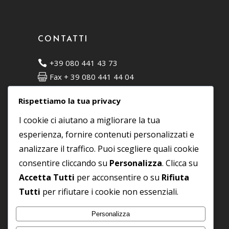
CONTATTI
+39 080 441 43 73
Fax + 39 080 441 44 04
C.da Matarano, 7 - 72015 Fasano (BR)
Rispettiamo la tua privacy
info@moodesign.it
I cookie ci aiutano a migliorare la tua
esperienza, fornire contenuti personalizzati e
SOCIAL
analizzare il traffico. Puoi scegliere quali cookie
consentire cliccando su
Personalizza
. Clicca su
Accetta Tutti
per acconsentire o su
Rifiuta
Tutti
per rifiutare i cookie non essenziali.
Personalizza
P IVA
01878930740
© 2025