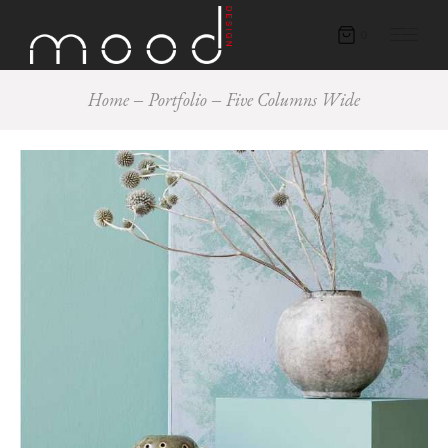
0
Home
Portfolio
Five Columns Wide
Eco
Interior
LIGHT