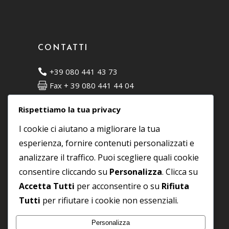
CONTATTI
+39 080 441 43 73
Fax + 39 080 441 44 04
C.da Matarano, 7 - 72015 Fasano (BR)
Rispettiamo la tua privacy
info@moodesign.it
I cookie ci aiutano a migliorare la tua
esperienza, fornire contenuti personalizzati e
SOCIAL
analizzare il traffico. Puoi scegliere quali cookie
consentire cliccando su
Personalizza
. Clicca su
Accetta Tutti
per acconsentire o su
Rifiuta
Tutti
per rifiutare i cookie non essenziali.
Personalizza
P IVA
01878930740
© 2025