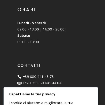
ORARI
Lunedì - Venerdì
09:00 - 13:00 | 16:00 - 20:00
Sabato
09:00 - 13:00
CONTATTI
+39 080 441 43 73
Fax + 39 080 441 44 04
C.da Matarano, 7 - 72015 Fasano (BR)
Rispettiamo la tua privacy
info@moodesign.it
I cookie ci aiutano a migliorare la tua