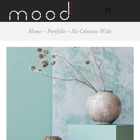
0
Home
Portfolio
Six Columns Wide
Eco
Interior
LIGHT